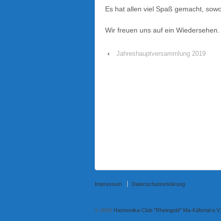
Es hat allen viel Spaß gemacht, sow
Wir freuen uns auf ein Wiedersehen.
‹
Jahreshaupt­versammlung 2019
Impressum
Datenschutzerklärung
© 2026
Harmonika-Club "Rheingold" Ma-Käfertal e.V.