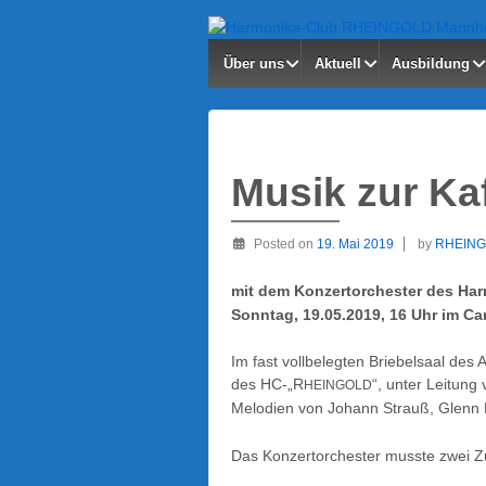
Über uns
Aktuell
Ausbildung
Musik zur Ka
Posted on
19. Mai 2019
by
RHEIN
mit dem Konzertorchester des Ha
Sonntag, 19.05.2019, 16 Uhr im Ca
Im fast vollbelegten Briebelsaal des 
des HC-„R
“, unter Leitung
HEINGOLD
Melodien von Johann Strauß, Glenn M
Das Konzertorchester musste zwei Z