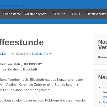
Orchester
Vorstandschaft
Termine
Links
Datenschutze
ffeestunde
Nä
Ver
GOLD
Veröffentlicht in
Berichte-Archiv
Keine
rmonika-Club „R
“
HEINGOLD
ritas-Zentrum, Bürstadt
Neu
Altenpflegeheims St. Elisabeth hat das Konzertorchester
 von Vladimir Korol, die Zuhörer eine Stunde lang mit
Jo
iller und John Kanter begeistert.
be
20
ugaben spielen bevor es vom Publikum entlassen wurde.
Gl