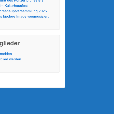
ftritt des Konzertorchesters
im Kulturhausfest
hreshauptversammlung 2025
s biedere Image wegmusiziert
glieder
melden
tglied werden