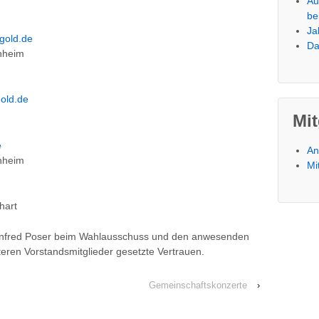
Au
be
Ja
gold.de
Da
nheim
gold.de
Mit
e
An
nheim
Mi
hart
anfred Poser beim Wahlausschuss und den anwesenden
iteren Vorstandsmitglieder gesetzte Vertrauen.
Gemeinschaftskonzerte
›