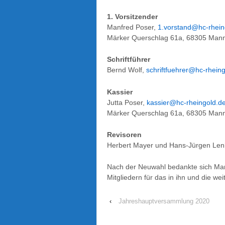
1. Vorsitzender
Manfred Poser,
1.vorstand@hc-rhein
Märker Querschlag 61a, 68305 Man
Schriftführer
Bernd Wolf,
schriftfuehrer@hc-rhein
Kassier
Jutta Poser,
kassier@hc-rheingold.d
Märker Querschlag 61a, 68305 Man
Revisoren
Herbert Mayer und Hans-Jürgen Len
Nach der Neuwahl bedankte sich M
Mitgliedern für das in ihn und die we
‹
Jahreshaupt­versammlung 2020