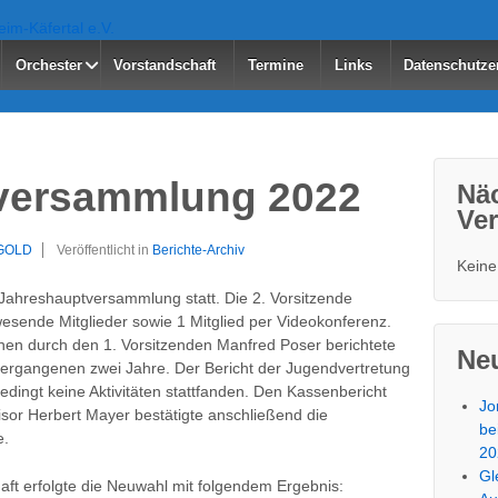
Orchester
Vorstandschaft
Termine
Links
Datenschutze
versammlung 2022
Nä
Ver
GOLD
Veröffentlicht in
Berichte-Archiv
Keine
Jahreshauptversammlung statt. Die 2. Vorsitzende
wesende Mitglieder sowie 1 Mitglied per Videokonferenz.
nen durch den 1. Vorsitzenden Manfred Poser berichtete
Neu
 vergangenen zwei Jahre. Der Bericht der Jugendvertretung
edingt keine Aktivitäten stattfanden. Den Kassenbericht
Jo
isor Herbert Mayer bestätigte anschließend die
be
e.
20
Gl
aft erfolgte die Neuwahl mit folgendem Ergebnis: