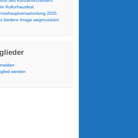
ftritt des Konzertorchesters
im Kulturhausfest
hreshauptversammlung 2025
s biedere Image wegmusiziert
glieder
melden
tglied werden