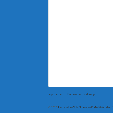
Impressum
Datenschutzerklärung
© 2026
Harmonika-Club "Rheingold" Ma-Käfertal e.V.