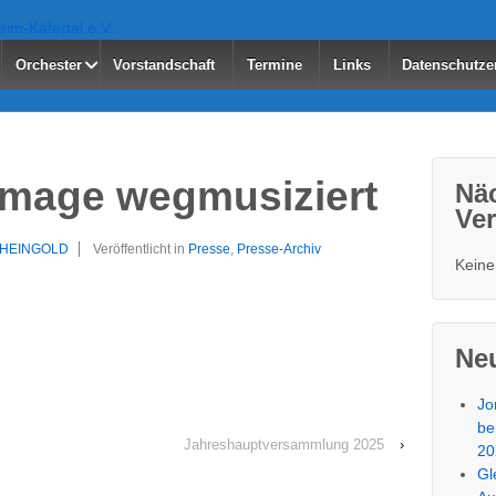
Orchester
Vorstandschaft
Termine
Links
Datenschutze
Image wegmusiziert
Nä
Ver
HEINGOLD
Veröffentlicht in
Presse
,
Presse-Archiv
Keine
Neu
Jo
be
Jahreshauptversammlung 2025
›
20
Gl