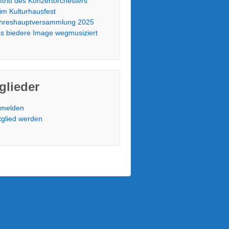
ftritt des Konzertorchesters
im Kulturhausfest
hreshauptversammlung 2025
s biedere Image wegmusiziert
glieder
melden
tglied werden