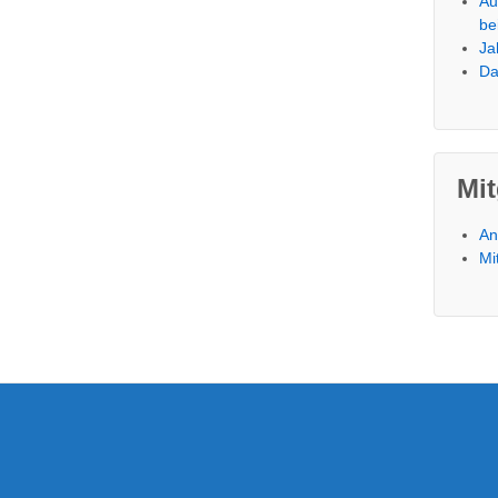
Au
be
Ja
Da
Mit
An
Mi