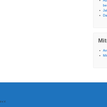
Au
be
Ja
Da
Mit
An
Mi
 e.V.