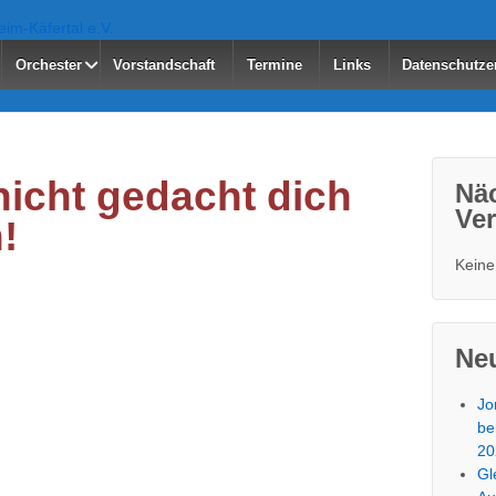
Orchester
Vorstandschaft
Termine
Links
Datenschutze
nicht gedacht dich
Nä
Ver
!
Keine
Neu
Jo
be
20
Gl