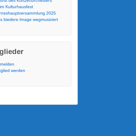
ftritt des Konzertorchesters
im Kulturhausfest
hreshauptversammlung 2025
s biedere Image wegmusiziert
glieder
melden
tglied werden